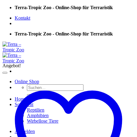
Skip
Terra-Tropic Zoo - Online-Shop für Terraristik
to
Kontakt
content
Terra-Tropic Zoo - Online-Shop für Terraristik
Angebot!
Online Shop
Suchen
nach:
Home
Sortiment
Reptilien
Amphibien
Wirbellose Tiere
Anmelden