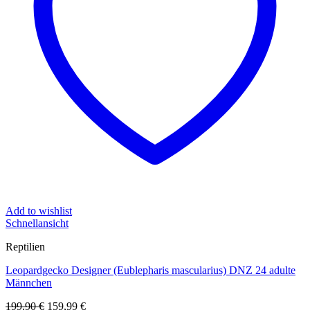
Add to wishlist
Schnellansicht
Reptilien
Leopardgecko Designer (Eublepharis mascularius) DNZ 24 adulte
Männchen
Ursprünglicher
Aktueller
199,90
€
159,99
€