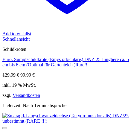
Add to wishlist
Schnellansicht
Schildkröten
Euro. Sumpfschildkröte (Emys orbicularis) DNZ 25 Jungtiere ca. 5
cm bis 6 cm (Optimal für Gartenteich )Rare!!
Ursprünglicher
Aktueller
129,99
€
99,99
€
Preis
Preis
inkl. 19 % MwSt.
war:
ist:
129,99 €
99,99 €.
zzgl.
Versandkosten
Lieferzeit:
Nach Terminabsprache