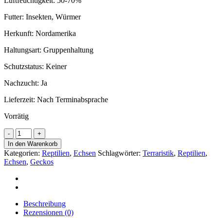
Luftfeuchtigkeit: 50-70%
Futter: Insekten, Würmer
Herkunft: Nordamerika
Haltungsart: Gruppenhaltung
Schutzstatus: Keiner
Nachzucht: Ja
Lieferzeit:
Nach Terminabsprache
Vorrätig
Rotkehlanolis
(Anolis
In den Warenkorb
carolinensis)
Kategorien:
Reptilien
,
Echsen
Schlagwörter:
Terraristik
,
Reptilien
,
adult
Echsen
,
Geckos
Männchen
DNZ
23
Menge
Beschreibung
Rezensionen (0)