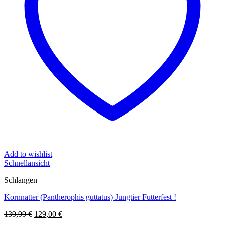
Add to wishlist
Schnellansicht
Schlangen
Kornnatter (Pantherophis guttatus) Jungtier Futterfest !
Ursprünglicher
Aktueller
139,99
€
129,00
€
Preis
Preis