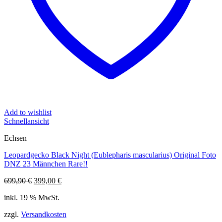
Add to wishlist
Schnellansicht
Echsen
Leopardgecko Black Night (Eublepharis mascularius) Original Foto
DNZ 23 Männchen Rare!!
Ursprünglicher
Aktueller
699,90
€
399,00
€
Preis
Preis
inkl. 19 % MwSt.
war:
ist:
699,90 €
399,00 €.
zzgl.
Versandkosten