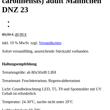
carolinensis) adult Männchen
DNZ 23
Ursprünglicher
Aktueller
89,99
€
49,99
€
Preis
Preis
inkl. 19 % MwSt.
zzgl.
Versandkosten
war:
ist:
89,99 €
49,99 €.
Sofort versandfähig, ausreichende Stückzahl vorhanden.
Haltungsempfehlung
Terrariengröße: ab 80x50x80 LBH
Terrarienart: Feuchtterrarium, Regenwaldterrarium
Licht: Grundbeleuchtung LED, T5, T8 und Spotstrahler mit UV
Gehalt ist erforderlich.
Temperatur: 24-30°C, nachts nicht unter 20°C