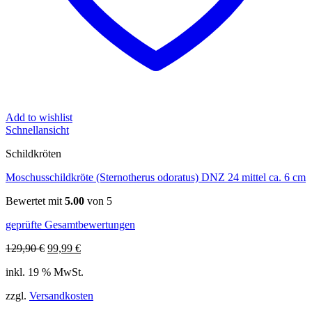
Add to wishlist
Schnellansicht
Schildkröten
Moschusschildkröte (Sternotherus odoratus) DNZ 24 mittel ca. 6 cm
Bewertet mit
5.00
von 5
geprüfte Gesamtbewertungen
Ursprünglicher
Aktueller
129,90
€
99,99
€
Preis
Preis
inkl. 19 % MwSt.
war:
ist:
129,90 €
99,99 €.
zzgl.
Versandkosten