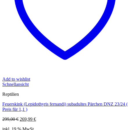
Add to wishlist
Schnellansicht
Reptilien
Feuerskink (Lepidothyris fernandi) subadultes Pärchen DNZ 23/24 (
Preis für 1,1 )
Ursprünglicher
Aktueller
299,00
€
269,99
€
Preis
Preis
inkl. 19 % MwSt.
war:
ist: