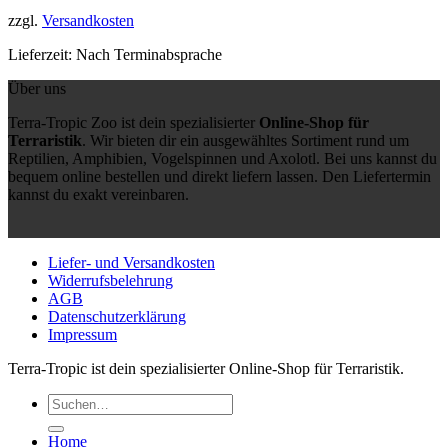
zzgl.
Versandkosten
Lieferzeit:
Nach Terminabsprache
Über uns
Terra-Tropic Zoo ist dein spezialisierter
Online-Shop für
Terraristik
. Wir bieten dir ein ausgewähltes Sortiment rund um
Reptilien, Amphibien, Vogelspinnen und Axolotl. Bei uns kannst du
bequem online bestellen und direkt liefern lassen. Den Liefertermin
kannst du exakt vereinbaren.
Liefer- und Versandkosten
Widerrufsbelehrung
AGB
Datenschutzerklärung
Impressum
Terra-Tropic ist dein spezialisierter Online-Shop für Terraristik.
Suchen
nach:
Home