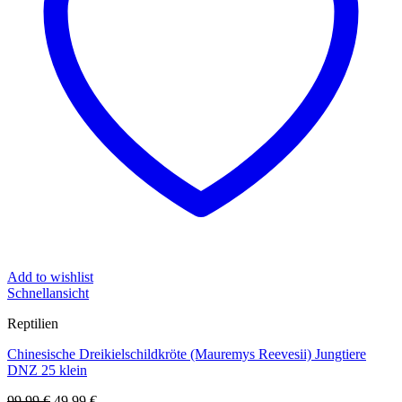
Add to wishlist
Schnellansicht
Reptilien
Chinesische Dreikielschildkröte (Mauremys Reevesii) Jungtiere
DNZ 25 klein
Ursprünglicher
Aktueller
99,99
€
49,99
€