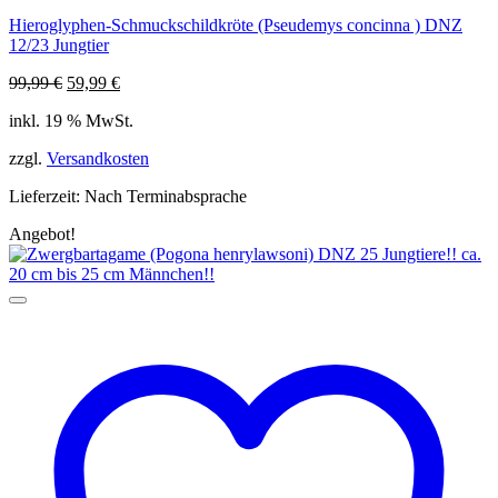
Hieroglyphen-Schmuckschildkröte (Pseudemys concinna ) DNZ
12/23 Jungtier
Ursprünglicher
Aktueller
99,99
€
59,99
€
Preis
Preis
inkl. 19 % MwSt.
war:
ist:
99,99 €
59,99 €.
zzgl.
Versandkosten
Lieferzeit:
Nach Terminabsprache
Angebot!