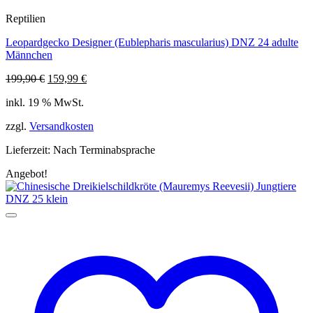
Reptilien
Leopardgecko Designer (Eublepharis mascularius) DNZ 24 adulte
Männchen
Ursprünglicher
Aktueller
199,90
€
159,99
€
Preis
Preis
inkl. 19 % MwSt.
war:
ist:
199,90 €
159,99 €.
zzgl.
Versandkosten
Lieferzeit:
Nach Terminabsprache
Angebot!