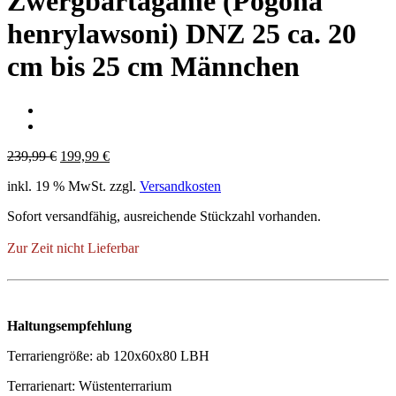
Zwergbartagame (Pogona
henrylawsoni) DNZ 25 ca. 20
cm bis 25 cm Männchen
Ursprünglicher
Aktueller
239,99
€
199,99
€
Preis
Preis
inkl. 19 % MwSt.
zzgl.
Versandkosten
war:
ist:
239,99 €
199,99 €.
Sofort versandfähig, ausreichende Stückzahl vorhanden.
Zur Zeit nicht Lieferbar
Haltungsempfehlung
Terrariengröße: ab 120x60x80 LBH
Terrarienart: Wüstenterrarium