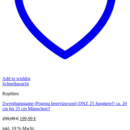
Add to wishlist
Schnellansicht
Reptilien
Zwergbartagame (Pogona henrylawsoni) DNZ 25 Jungtiere!! ca. 20
cm bis 25 cm Männchen!!
Ursprünglicher
Aktueller
259,99
€
199,99
€
Preis
Preis
inkl. 19 % MwSt.
war:
ist: