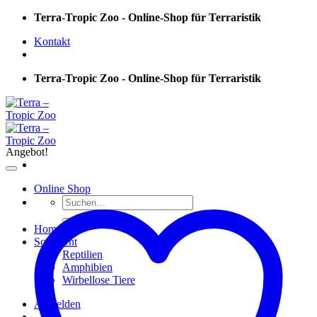
Skip
Terra-Tropic Zoo - Online-Shop für Terraristik
to
Kontakt
content
Terra-Tropic Zoo - Online-Shop für Terraristik
Angebot!
Online Shop
Suchen
nach:
Home
Sortiment
Reptilien
Amphibien
Wirbellose Tiere
Anmelden