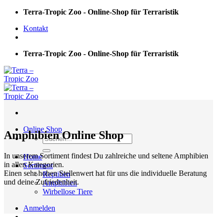
Skip
Terra-Tropic Zoo - Online-Shop für Terraristik
to
Kontakt
content
Terra-Tropic Zoo - Online-Shop für Terraristik
Online Shop
Amphibien Online Shop
Suchen
nach:
In unserem Sortiment findest Du zahlreiche und seltene Amphibien
Home
in allen Kategorien.
Sortiment
Einen sehr hohen Stellenwert hat für uns die individuelle Beratung
Reptilien
und deine Zufriedenheit.
Amphibien
Wirbellose Tiere
Anmelden