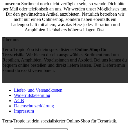
unserem Sortiment noch nicht verfügbar sein, so wende Dich bitte
per Mail oder telefonisch an uns. Wir werden unser Möglichstes tun,
Dir den gewünschten Artikel anzubieten. Natürlich betreiben wir
nicht nur einen Onlineshop, sondern haben ebenfalls ein
Ladengeschäft mit allem, was das Herz jedes Terrarium und
Amphibien Liebhabers höher schlagen lässt.
Über uns
Terra-Tropic Zoo ist dein spezialisierter
Online-Shop für
Terraristik
. Wir bieten dir ein ausgewähltes Sortiment rund um
Reptilien, Amphibien, Vogelspinnen und Axolotl. Bei uns kannst du
bequem online bestellen und direkt liefern lassen. Den Liefertermin
kannst du exakt vereinbaren.
Liefer- und Versandkosten
Widerrufsbelehrung
AGB
Datenschutzerklärung
Impressum
Terra-Tropic ist dein spezialisierter Online-Shop für Terraristik.