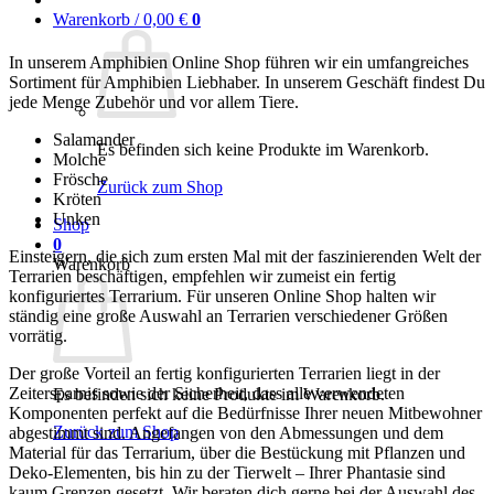
Warenkorb /
0,00
€
0
In unserem Amphibien Online Shop führen wir ein umfangreiches
Sortiment für Amphibien Liebhaber. In unserem Geschäft findest Du
jede Menge Zubehör und vor allem Tiere.
Salamander
Es befinden sich keine Produkte im Warenkorb.
Molche
Frösche
Zurück zum Shop
Kröten
Unken
Shop
0
Einsteigern, die sich zum ersten Mal mit der faszinierenden Welt der
Warenkorb
Terrarien beschäftigen, empfehlen wir zumeist ein fertig
konfiguriertes Terrarium. Für unseren Online Shop halten wir
ständig eine große Auswahl an Terrarien verschiedener Größen
vorrätig.
Der große Vorteil an fertig konfigurierten Terrarien liegt in der
Zeitersparnis sowie der Sicherheit, dass alle verwendeten
Es befinden sich keine Produkte im Warenkorb.
Komponenten perfekt auf die Bedürfnisse Ihrer neuen Mitbewohner
Zurück zum Shop
abgestimmt sind. Angefangen von den Abmessungen und dem
Material für das Terrarium, über die Bestückung mit Pflanzen und
Deko-Elementen, bis hin zu der Tierwelt – Ihrer Phantasie sind
kaum Grenzen gesetzt. Wir beraten dich gerne bei der Auswahl des