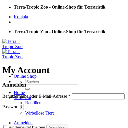
Skip
Terra-Tropic Zoo - Online-Shop für Terraristik
to
Kontakt
content
Terra-Tropic Zoo - Online-Shop für Terraristik
My Account
Online Shop
Suchen
Anmelden
nach:
Home
Erforderlich
Benutzername oder E-Mail-Adresse
*
Sortiment
Reptilien
Erforderlich
Passwort
*
Amphibien
Wirbellose Tiere
Anmelden
Angemeldet bleiben
Anmelden