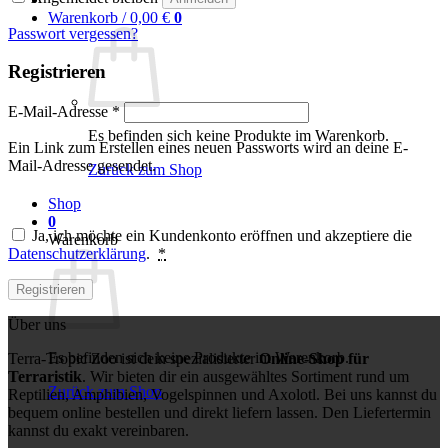
Warenkorb /
0,00
€
0
Passwort vergessen?
Registrieren
Erforderlich
E-Mail-Adresse
*
Es befinden sich keine Produkte im Warenkorb.
Ein Link zum Erstellen eines neuen Passworts wird an deine E-
Mail-Adresse gesendet.
Zurück zum Shop
Shop
0
Ja, ich möchte ein Kundenkonto eröffnen und akzeptiere die
Warenkorb
Datenschutzerklärung
.
*
Registrieren
Über uns
Es befinden sich keine Produkte im Warenkorb.
Terra-Tropic Zoo ist dein spezialisierter
Online-Shop für
Terraristik
. Wir bieten dir ein ausgewähltes Sortiment rund um
Zurück zum Shop
Reptilien, Amphibien, Vogelspinnen und Axolotl. Bei uns kannst du
bequem online bestellen und direkt liefern lassen. Den Liefertermin
kannst du exakt vereinbaren.