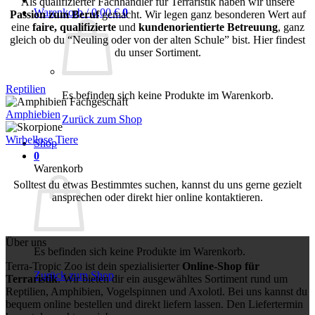
Als qualifizierter Fachhändler für Terraristik haben wir unsere
Warenkorb /
0,00
€
0
Passion zum Beruf
gemacht. Wir legen ganz besonderen Wert auf
eine
faire, qualifizierte
und
kundenorientierte Betreuung
, ganz
gleich ob du “Neuling oder von der alten Schule” bist. Hier findest
du unser Sortiment.
Reptilien
Es befinden sich keine Produkte im Warenkorb.
Amphiebien
Zurück zum Shop
Wirbellose Tiere
Shop
0
Warenkorb
Solltest du etwas Bestimmtes suchen, kannst du uns gerne gezielt
ansprechen oder direkt hier online kontaktieren.
Über uns
Es befinden sich keine Produkte im Warenkorb.
Terra-Tropic Zoo ist dein spezialisierter
Online-Shop für
Zurück zum Shop
Terraristik
. Wir bieten dir ein ausgewähltes Sortiment rund um
Reptilien, Amphibien, Vogelspinnen und Axolotl. Bei uns kannst du
bequem online bestellen und direkt liefern lassen. Den Liefertermin