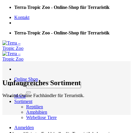
Skip
Terra-Tropic Zoo - Online-Shop für Terraristik
to
Kontakt
content
Terra-Tropic Zoo - Online-Shop für Terraristik
Online Shop
Umfangreiches Sortiment
Suchen
nach:
Wir sind Online Fachhändler für Terraristik.
Home
Sortiment
Reptilien
Amphibien
Wirbellose Tiere
Anmelden