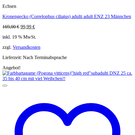
Echsen
Kronengecko (Correlophus ciliatus) adulti adult ENZ 23 Männchen
Ursprünglicher
Aktueller
169,00
€
99,99
€
Preis
Preis
inkl. 19 % MwSt.
war:
ist:
169,00 €
99,99 €.
zzgl.
Versandkosten
Lieferzeit:
Nach Terminabsprache
Angebot!