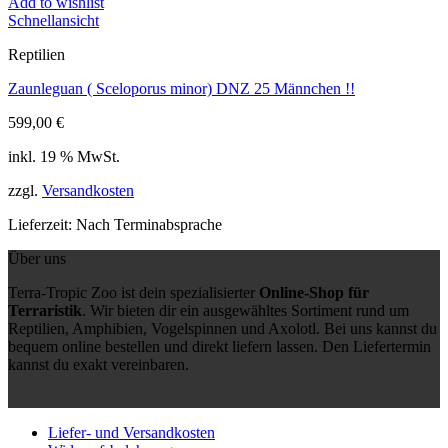
Add to wishlist
Schnellansicht
Reptilien
Zaunleguan ( Sceloporus minor) DNZ 25 Männchen !!
599,00
€
inkl. 19 % MwSt.
zzgl.
Versandkosten
Lieferzeit:
Nach Terminabsprache
Über uns
Terra-Tropic Zoo ist dein spezialisierter
Online-Shop für
Terraristik
. Wir bieten dir ein ausgewähltes Sortiment rund um
Reptilien, Amphibien, Vogelspinnen und Axolotl. Bei uns kannst du
bequem online bestellen und direkt liefern lassen. Den Liefertermin
kannst du exakt vereinbaren.
Liefer- und Versandkosten