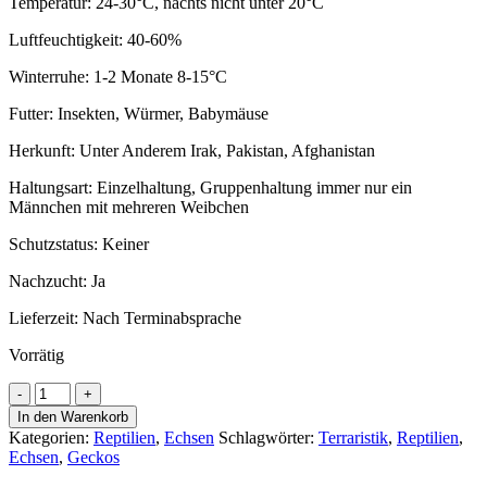
Temperatur: 24-30°C, nachts nicht unter 20°C
Luftfeuchtigkeit: 40-60%
Winterruhe: 1-2 Monate 8-15°C
Futter: Insekten, Würmer, Babymäuse
Herkunft: Unter Anderem Irak, Pakistan, Afghanistan
Haltungsart: Einzelhaltung, Gruppenhaltung immer nur ein
Männchen mit mehreren Weibchen
Schutzstatus: Keiner
Nachzucht: Ja
Lieferzeit:
Nach Terminabsprache
Vorrätig
Leopardgecko
Designer
In den Warenkorb
(Eublepharis
Kategorien:
Reptilien
,
Echsen
Schlagwörter:
Terraristik
,
Reptilien
,
mascularius)
Echsen
,
Geckos
DNZ