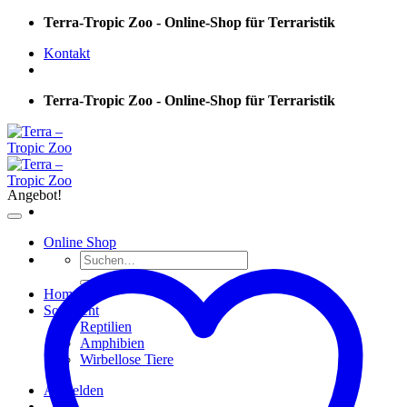
Skip
Terra-Tropic Zoo - Online-Shop für Terraristik
to
Kontakt
content
Terra-Tropic Zoo - Online-Shop für Terraristik
Angebot!
Online Shop
Suchen
nach:
Home
Sortiment
Reptilien
Amphibien
Wirbellose Tiere
Anmelden