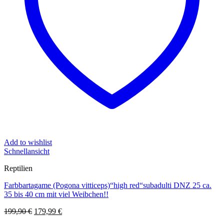
Add to wishlist
Schnellansicht
Reptilien
Farbbartagame (Pogona vitticeps)“high red“subadulti DNZ 25 ca.
35 bis 40 cm mit viel Weibchen!!
Ursprünglicher
Aktueller
199,90
€
179,99
€
Preis
Preis