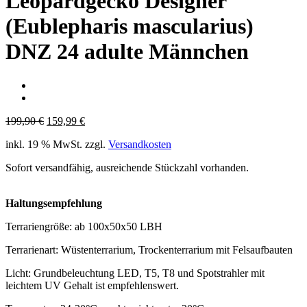
Leopardgecko Designer
(Eublepharis mascularius)
DNZ 24 adulte Männchen
Ursprünglicher
Aktueller
199,90
€
159,99
€
Preis
Preis
inkl. 19 % MwSt.
zzgl.
Versandkosten
war:
ist:
199,90 €
159,99 €.
Sofort versandfähig, ausreichende Stückzahl vorhanden.
Haltungsempfehlung
Terrariengröße: ab 100x50x50 LBH
Terrarienart: Wüstenterrarium, Trockenterrarium mit Felsaufbauten
Licht: Grundbeleuchtung LED, T5, T8 und Spotstrahler mit
leichtem UV Gehalt ist empfehlenswert.