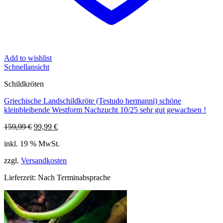
Add to wishlist
Schnellansicht
Schildkröten
Griechische Landschildkröte (Testudo hermanni) schöne
kleinbleibende Westform Nachzucht 10/25 sehr gut gewachsen !
Ursprünglicher
Aktueller
159,99
€
99,99
€
Preis
Preis
inkl. 19 % MwSt.
war:
ist:
159,99 €
99,99 €.
zzgl.
Versandkosten
Lieferzeit:
Nach Terminabsprache