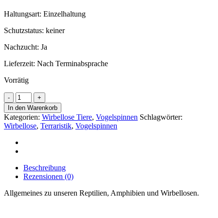
Haltungsart: Einzelhaltung
Schutzstatus: keiner
Nachzucht: Ja
Lieferzeit:
Nach Terminabsprache
Vorrätig
Weißknievogelspinne
(Nhandu
In den Warenkorb
chromatus)
Kategorien:
Wirbellose Tiere
,
Vogelspinnen
Schlagwörter:
DNZ
Wirbellose
,
Terraristik
,
Vogelspinnen
24
Körper
ca.
5
cm
Beschreibung
bis
Rezensionen (0)
6
cm
Allgemeines zu unseren Reptilien, Amphibien und Wirbellosen.
Weibchen
Menge