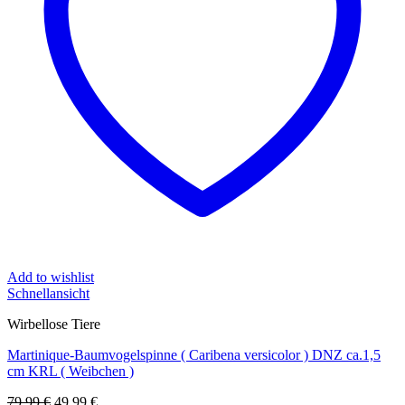
Add to wishlist
Schnellansicht
Wirbellose Tiere
Martinique-Baumvogelspinne ( Caribena versicolor ) DNZ ca.1,5
cm KRL ( Weibchen )
Ursprünglicher
Aktueller
79,99
€
49,99
€