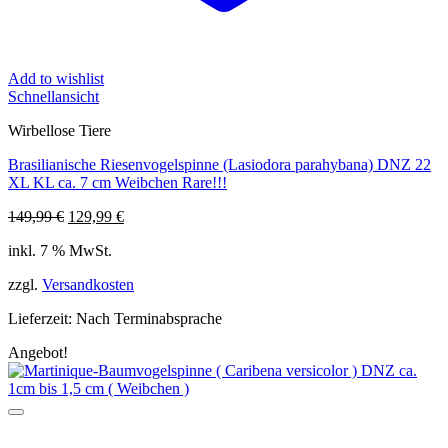
Add to wishlist
Schnellansicht
Wirbellose Tiere
Brasilianische Riesenvogelspinne (Lasiodora parahybana) DNZ 22
XL KL ca. 7 cm Weibchen Rare!!!
Ursprünglicher
Aktueller
149,99
€
129,99
€
Preis
Preis
inkl. 7 % MwSt.
war:
ist:
149,99 €
129,99 €.
zzgl.
Versandkosten
Lieferzeit:
Nach Terminabsprache
Angebot!