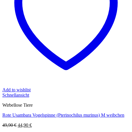
Add to wishlist
Schnellansicht
Wirbellose Tiere
Rote Usambara Vogelspinne (Pterinochilus murinus) M weibchen
Ursprünglicher
Aktueller
49,90
€
44,90
€
Preis
Preis