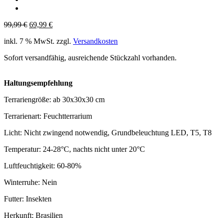
Ursprünglicher
Aktueller
99,99
€
69,99
€
Preis
Preis
inkl. 7 % MwSt.
zzgl.
Versandkosten
war:
ist:
99,99 €
69,99 €.
Sofort versandfähig, ausreichende Stückzahl vorhanden.
Haltungsempfehlung
Terrariengröße: ab 30x30x30 cm
Terrarienart: Feuchtterrarium
Licht: Nicht zwingend notwendig, Grundbeleuchtung LED, T5, T8
Temperatur: 24-28°C, nachts nicht unter 20°C
Luftfeuchtigkeit: 60-80%
Winterruhe: Nein
Futter: Insekten
Herkunft: Brasilien