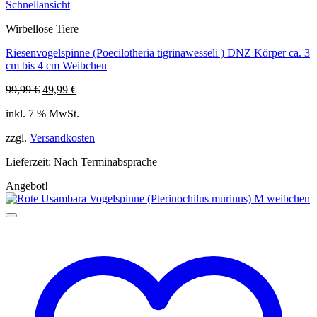
Schnellansicht
Wirbellose Tiere
Riesenvogelspinne (Poecilotheria tigrinawesseli ) DNZ Körper ca. 3
cm bis 4 cm Weibchen
Ursprünglicher
Aktueller
99,99
€
49,99
€
Preis
Preis
inkl. 7 % MwSt.
war:
ist:
99,99 €
49,99 €.
zzgl.
Versandkosten
Lieferzeit:
Nach Terminabsprache
Angebot!