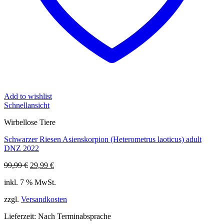
Add to wishlist
Schnellansicht
Wirbellose Tiere
Schwarzer Riesen Asienskorpion (Heterometrus laoticus) adult
DNZ 2022
Ursprünglicher
Aktueller
99,99
€
29,99
€
Preis
Preis
inkl. 7 % MwSt.
war:
ist:
99,99 €
29,99 €.
zzgl.
Versandkosten
Lieferzeit:
Nach Terminabsprache