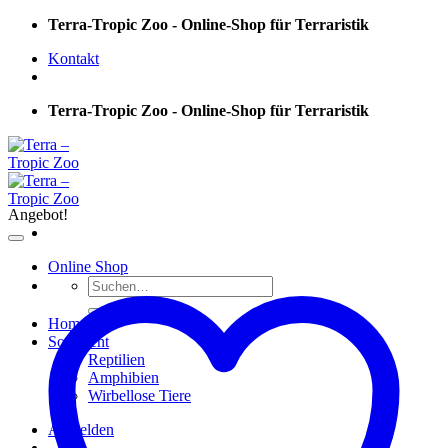
Skip
Terra-Tropic Zoo - Online-Shop für Terraristik
to
Kontakt
content
Terra-Tropic Zoo - Online-Shop für Terraristik
Angebot!
Online Shop
Suchen
nach:
Home
Sortiment
Reptilien
Amphibien
Wirbellose Tiere
Anmelden