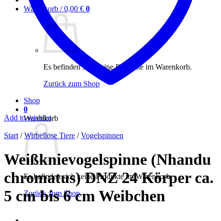
Warenkorb /
0,00
€
0
Es befinden sich keine Produkte im Warenkorb.
Zurück zum Shop
Shop
0
Add to wishlist
Warenkorb
Start
/
Wirbellose Tiere
/
Vogelspinnen
Weißknievogelspinne (Nhandu
chromatus) DNZ 24 Körper ca.
Es befinden sich keine Produkte im Warenkorb.
5 cm bis 6 cm Weibchen
Zurück zum Shop