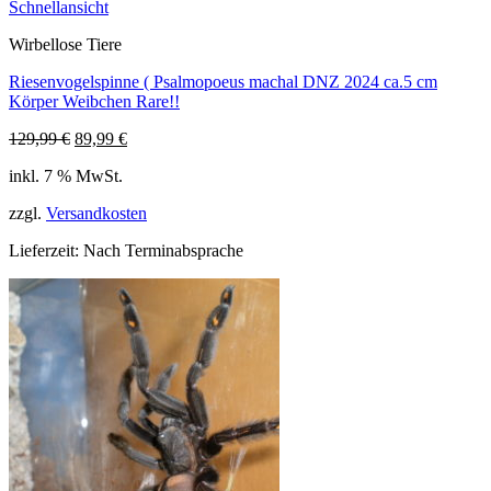
Schnellansicht
Wirbellose Tiere
Riesenvogelspinne ( Psalmopoeus machal DNZ 2024 ca.5 cm
Körper Weibchen Rare!!
Ursprünglicher
Aktueller
129,99
€
89,99
€
Preis
Preis
inkl. 7 % MwSt.
war:
ist:
129,99 €
89,99 €.
zzgl.
Versandkosten
Lieferzeit:
Nach Terminabsprache