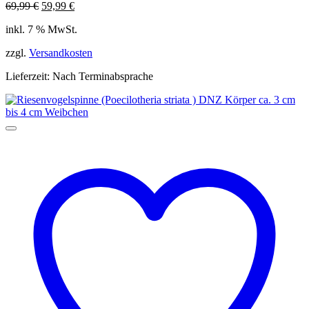
Ursprünglicher
Aktueller
69,99
€
59,99
€
Preis
Preis
inkl. 7 % MwSt.
war:
ist:
69,99 €
59,99 €.
zzgl.
Versandkosten
Lieferzeit:
Nach Terminabsprache