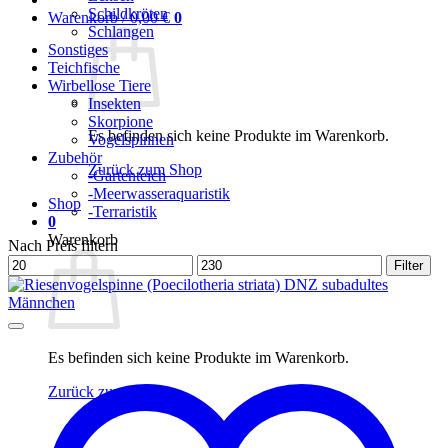
Schildkröten
Warenkorb /
0,00
€
0
Schlangen
Sonstiges
Teichfische
Wirbellose Tiere
Insekten
Skorpione
Es befinden sich keine Produkte im Warenkorb.
Vogelspinnen
Zubehör
Zurück zum Shop
-Gartenteich
-Meerwasseraquaristik
Shop
-Terraristik
0
Warenkorb
Nach Preis filtern
Min.
Max.
Filter
Preis
Preis
Es befinden sich keine Produkte im Warenkorb.
Zurück zum Shop