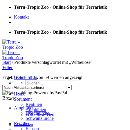
Skip
Terra-Tropic Zoo - Online-Shop für Terraristik
to
Kontakt
content
Terra-Tropic Zoo - Online-Shop für Terraristik
Start
/
Produkte verschlagwortet mit „Wirbellose“
Filter
Nach
Ergebnisse 1 – 12 von 59 werden angezeigt
Online Shop
Suchen
Aktualität
nach:
sortiert
Home
Browse
Sortiment
Reptilien
Amphibien
Amphibien
Froschlurche
Wirbellose Tiere
Schwanzlurche
Reptilien
Anmelden
Echsen