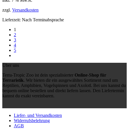
inkl. 7 % MwSt.
war:
ist:
79,99 €
49,99 €.
zzgl.
Versandkosten
Lieferzeit:
Nach Terminabsprache
1
2
3
4
5
Über uns
Terra-Tropic Zoo ist dein spezialisierter
Online-Shop für
Terraristik
. Wir bieten dir ein ausgewähltes Sortiment rund um
Reptilien, Amphibien, Vogelspinnen und Axolotl. Bei uns kannst du
bequem online bestellen und direkt liefern lassen. Den Liefertermin
kannst du exakt vereinbaren.
Liefer- und Versandkosten
Widerrufsbelehrung
AGB