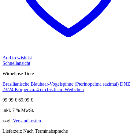
Add to wishlist
Schnellansicht
Wirbellose Tiere
Brasilianische Blauhaar-Vogelspinne (Pterinopelma sazimai) DNZ
23/24 Körper ca. 4 cm bis 6 cm Weibchen
Ursprünglicher
Aktueller
99,99
€
69,99
€
Preis
Preis
inkl. 7 % MwSt.
war:
ist:
99,99 €
69,99 €.
zzgl.
Versandkosten
Lieferzeit:
Nach Terminabsprache