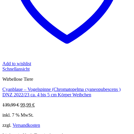
Add to wishlist
Schnellansicht
Wirbellose Tiere
Cyanblaue – Vogelspinne (Chromatopelma cyaneopubescens )
DNZ 2022/23 ca. 4 bis 5 cm Körper Weibchen
Ursprünglicher
Aktueller
139,99
€
99,99
€
Preis
Preis
inkl. 7 % MwSt.
war:
ist:
139,99 €
99,99 €.
zzgl.
Versandkosten