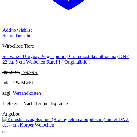
Add to wishlist
Schnellansicht
Wirbellose Tiere
Schwarze Uruguay-Vogelspinne ( Grammostola anthracina) DNZ
22 ca. 5 cm Weibchen Rare!!! ( Originalbild )
Ursprünglicher
Aktueller
399,99
€
199,99
€
Preis
Preis
inkl. 7 % MwSt.
war:
ist:
399,99 €
199,99 €.
zzgl.
Versandkosten
Lieferzeit:
Nach Terminabsprache
Angebot!