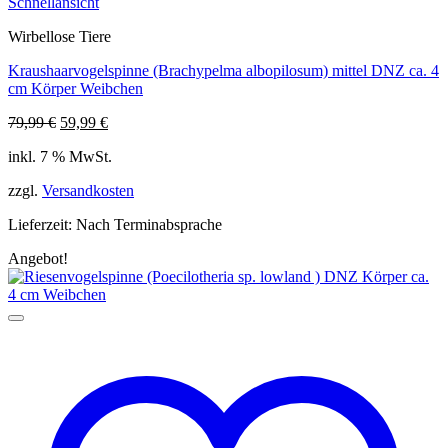
Schnellansicht
Wirbellose Tiere
Kraushaarvogelspinne (Brachypelma albopilosum) mittel DNZ ca. 4
cm Körper Weibchen
Ursprünglicher
Aktueller
79,99
€
59,99
€
Preis
Preis
inkl. 7 % MwSt.
war:
ist:
79,99 €
59,99 €.
zzgl.
Versandkosten
Lieferzeit:
Nach Terminabsprache
Angebot!