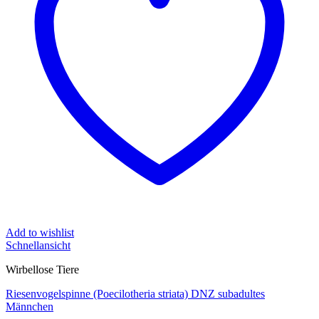
Add to wishlist
Schnellansicht
Wirbellose Tiere
Riesenvogelspinne (Poecilotheria striata) DNZ subadultes
Männchen