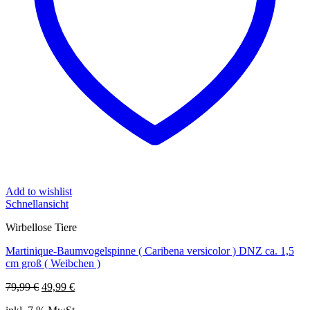
Add to wishlist
Schnellansicht
Wirbellose Tiere
Martinique-Baumvogelspinne ( Caribena versicolor ) DNZ ca. 1,5
cm groß ( Weibchen )
Ursprünglicher
Aktueller
79,99
€
49,99
€
Preis
Preis