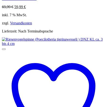
Ursprünglicher
Aktueller
69,99
€
59,99
€
Preis
Preis
inkl. 7 % MwSt.
war:
ist:
69,99 €
59,99 €.
zzgl.
Versandkosten
Lieferzeit:
Nach Terminabsprache