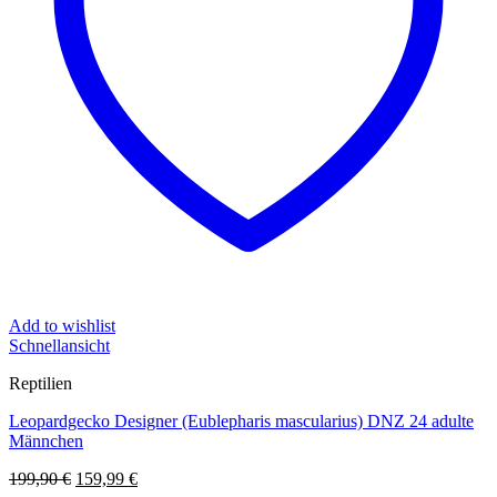
Add to wishlist
Schnellansicht
Reptilien
Leopardgecko Designer (Eublepharis mascularius) DNZ 24 adulte
Männchen
Ursprünglicher
Aktueller
199,90
€
159,99
€