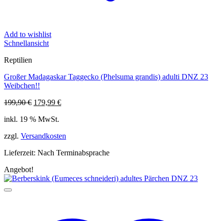
Add to wishlist
Schnellansicht
Reptilien
Großer Madagaskar Taggecko (Phelsuma grandis) adulti DNZ 23
Weibchen!!
Ursprünglicher
Aktueller
199,90
€
179,99
€
Preis
Preis
inkl. 19 % MwSt.
war:
ist:
199,90 €
179,99 €.
zzgl.
Versandkosten
Lieferzeit:
Nach Terminabsprache
Angebot!