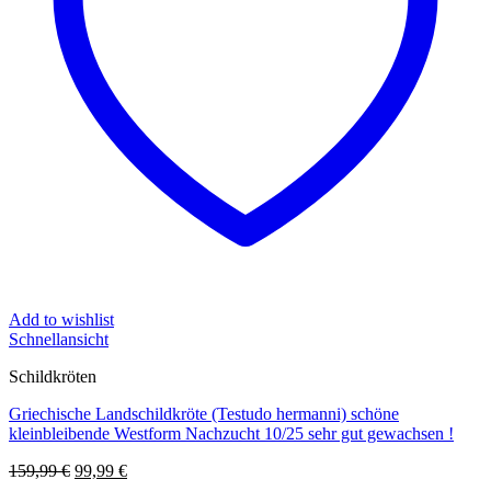
Add to wishlist
Schnellansicht
Schildkröten
Griechische Landschildkröte (Testudo hermanni) schöne
kleinbleibende Westform Nachzucht 10/25 sehr gut gewachsen !
Ursprünglicher
Aktueller
159,99
€
99,99
€
Preis
Preis