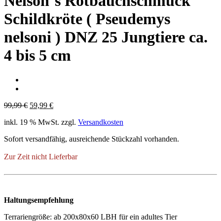
Nelson´s Rotbauchschmuck
Schildkröte ( Pseudemys
nelsoni ) DNZ 25 Jungtiere ca.
4 bis 5 cm
Ursprünglicher
Aktueller
99,99
€
59,99
€
Preis
Preis
inkl. 19 % MwSt.
zzgl.
Versandkosten
war:
ist:
99,99 €
59,99 €.
Sofort versandfähig, ausreichende Stückzahl vorhanden.
Zur Zeit nicht Lieferbar
Haltungsempfehlung
Terrariengröße: ab 200x80x60 LBH für ein adultes Tier