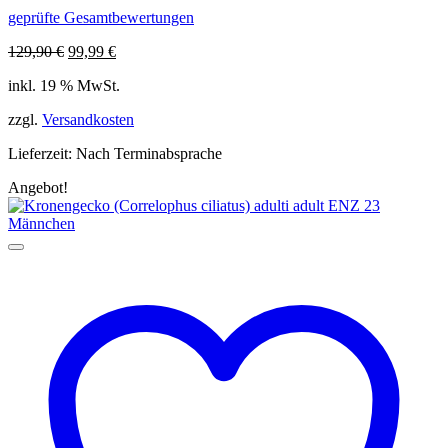
geprüfte Gesamtbewertungen
Ursprünglicher
Aktueller
129,90
€
99,99
€
Preis
Preis
inkl. 19 % MwSt.
war:
ist:
129,90 €
99,99 €.
zzgl.
Versandkosten
Lieferzeit:
Nach Terminabsprache
Angebot!