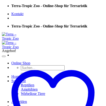
Skip
Terra-Tropic Zoo - Online-Shop für Terraristik
to
Kontakt
content
Terra-Tropic Zoo - Online-Shop für Terraristik
Angebot!
Online Shop
Suchen
nach:
Home
Sortiment
Reptilien
Amphibien
Wirbellose Tiere
Anmelden