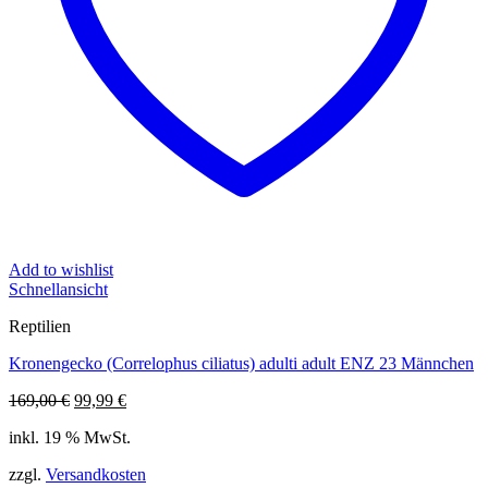
Add to wishlist
Schnellansicht
Reptilien
Kronengecko (Correlophus ciliatus) adulti adult ENZ 23 Männchen
Ursprünglicher
Aktueller
169,00
€
99,99
€
Preis
Preis
inkl. 19 % MwSt.
war:
ist:
169,00 €
99,99 €.
zzgl.
Versandkosten