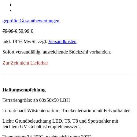
geprüfte Gesamtbewertungen
Ursprünglicher
Aktueller
79,99
€
59,99
€
Preis
Preis
inkl. 19 % MwSt.
zzgl.
Versandkosten
war:
ist:
79,99 €
59,99 €.
Sofort versandfähig, ausreichende Stückzahl vorhanden.
Zur Zeit nicht Lieferbar
Haltungsempfehlung
Terrariengröße: ab 60x50x50 LBH
Terrarienart: Wüstenterrarium, Trockenterrarium mit Felsaufbauten
Licht: Grundbeleuchtung LED, T5, T8 und Spotstrahler mit
leichtem UV Gehalt ist empfehlenswert.
Temperatur: 24-30°C, nachts nicht unter 20°C