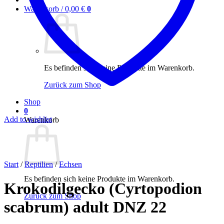
Warenkorb /
0,00
€
0
Es befinden sich keine Produkte im Warenkorb.
Zurück zum Shop
Shop
0
Add to wishlist
Warenkorb
Start
/
Reptilien
/
Echsen
Es befinden sich keine Produkte im Warenkorb.
Krokodilgecko (Cyrtopodion
Zurück zum Shop
scabrum) adult DNZ 22