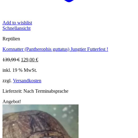
Add to wishlist
Schnellansicht
Reptilien
Kornnatter (Pantherophis guttatus) Jungtier Futterfest !
Ursprünglicher
Aktueller
139,99
€
129,00
€
Preis
Preis
inkl. 19 % MwSt.
war:
ist:
139,99 €
129,00 €.
zzgl.
Versandkosten
Lieferzeit:
Nach Terminabsprache
Angebot!