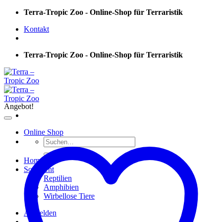
Skip
Terra-Tropic Zoo - Online-Shop für Terraristik
to
Kontakt
content
Terra-Tropic Zoo - Online-Shop für Terraristik
Angebot!
Online Shop
Suchen
nach:
Home
Sortiment
Reptilien
Amphibien
Wirbellose Tiere
Anmelden