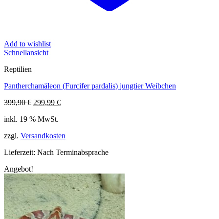
Add to wishlist
Schnellansicht
Reptilien
Pantherchamäleon (Furcifer pardalis) jungtier Weibchen
Ursprünglicher
Aktueller
399,90
€
299,99
€
Preis
Preis
inkl. 19 % MwSt.
war:
ist:
399,90 €
299,99 €.
zzgl.
Versandkosten
Lieferzeit:
Nach Terminabsprache
Angebot!