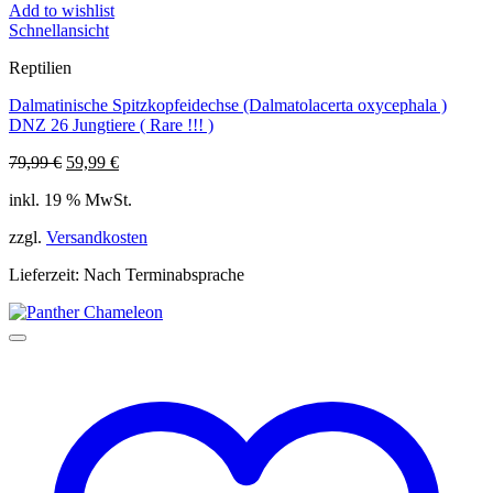
Add to wishlist
Schnellansicht
Reptilien
Dalmatinische Spitzkopfeidechse (Dalmatolacerta oxycephala )
DNZ 26 Jungtiere ( Rare !!! )
Ursprünglicher
Aktueller
79,99
€
59,99
€
Preis
Preis
inkl. 19 % MwSt.
war:
ist:
79,99 €
59,99 €.
zzgl.
Versandkosten
Lieferzeit:
Nach Terminabsprache