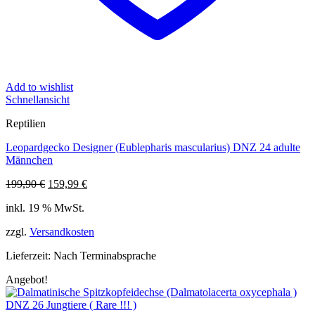
Add to wishlist
Schnellansicht
Reptilien
Leopardgecko Designer (Eublepharis mascularius) DNZ 24 adulte
Männchen
Ursprünglicher
Aktueller
199,90
€
159,99
€
Preis
Preis
inkl. 19 % MwSt.
war:
ist:
199,90 €
159,99 €.
zzgl.
Versandkosten
Lieferzeit:
Nach Terminabsprache
Angebot!