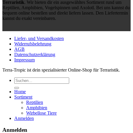
Terraristik
. Wir bieten dir ein ausgewähltes Sortiment rund um
Reptilien, Amphibien, Vogelspinnen und Axolotl. Bei uns kannst du
bequem online bestellen und direkt liefern lassen. Den Liefertermin
kannst du exakt vereinbaren.
Liefer- und Versandkosten
Widerrufsbelehrung
AGB
Datenschutzerklärung
Impressum
Terra-Tropic ist dein spezialisierter Online-Shop für Terraristik.
Suchen
nach:
Home
Sortiment
Reptilien
Amphibien
Wirbellose Tiere
Anmelden
Anmelden