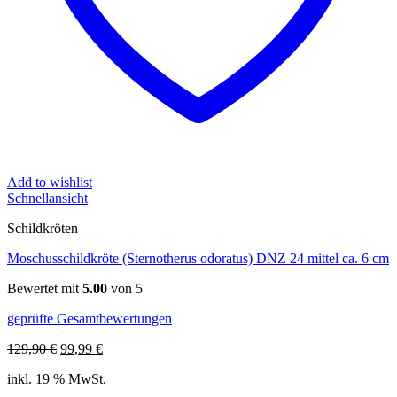
Add to wishlist
Schnellansicht
Schildkröten
Moschusschildkröte (Sternotherus odoratus) DNZ 24 mittel ca. 6 cm
Bewertet mit
5.00
von 5
geprüfte Gesamtbewertungen
Ursprünglicher
Aktueller
129,90
€
99,99
€
Preis
Preis
inkl. 19 % MwSt.
war:
ist:
129,90 €
99,99 €.