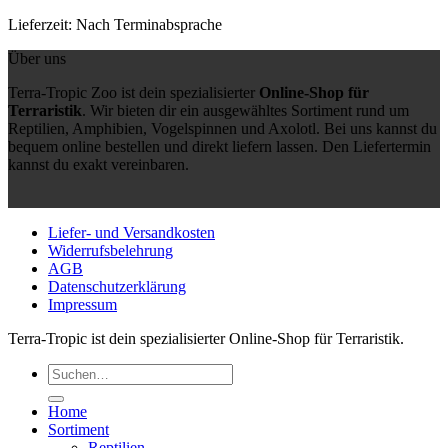
Lieferzeit:
Nach Terminabsprache
Über uns
Terra-Tropic Zoo ist dein spezialisierter
Online-Shop für
Terraristik
. Wir bieten dir ein ausgewähltes Sortiment rund um
Reptilien, Amphibien, Vogelspinnen und Axolotl. Bei uns kannst du
bequem online bestellen und direkt liefern lassen. Den Liefertermin
kannst du exakt vereinbaren.
Liefer- und Versandkosten
Widerrufsbelehrung
AGB
Datenschutzerklärung
Impressum
Terra-Tropic ist dein spezialisierter Online-Shop für Terraristik.
Suchen
nach:
Home
Sortiment
Reptilien