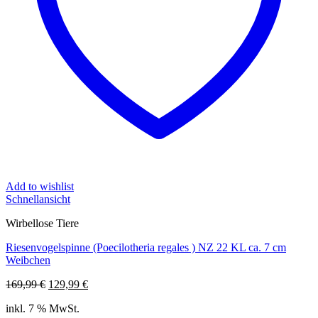
Add to wishlist
Schnellansicht
Wirbellose Tiere
Riesenvogelspinne (Poecilotheria regales ) NZ 22 KL ca. 7 cm
Weibchen
Ursprünglicher
Aktueller
169,99
€
129,99
€
Preis
Preis
inkl. 7 % MwSt.
war:
ist: