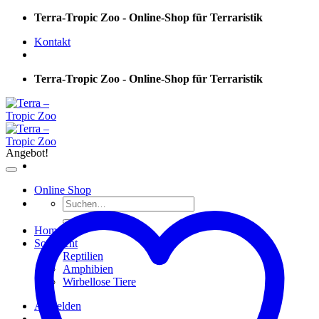
Skip
Terra-Tropic Zoo - Online-Shop für Terraristik
to
Kontakt
content
Terra-Tropic Zoo - Online-Shop für Terraristik
Angebot!
Online Shop
Suchen
nach:
Home
Sortiment
Reptilien
Amphibien
Wirbellose Tiere
Anmelden