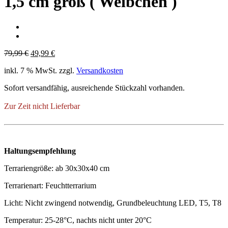
1,5 cm groß ( Weibchen )
Ursprünglicher
Aktueller
79,99
€
49,99
€
Preis
Preis
inkl. 7 % MwSt.
zzgl.
Versandkosten
war:
ist:
79,99 €
49,99 €.
Sofort versandfähig, ausreichende Stückzahl vorhanden.
Zur Zeit nicht Lieferbar
Haltungsempfehlung
Terrariengröße: ab 30x30x40 cm
Terrarienart: Feuchtterrarium
Licht: Nicht zwingend notwendig, Grundbeleuchtung LED, T5, T8
Temperatur: 25-28°C, nachts nicht unter 20°C