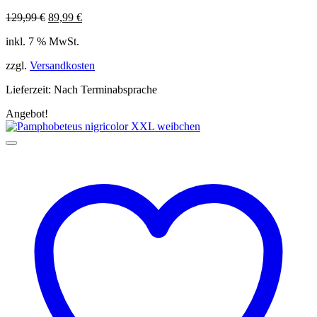
Ursprünglicher
Aktueller
129,99
€
89,99
€
Preis
Preis
inkl. 7 % MwSt.
war:
ist:
129,99 €
89,99 €.
zzgl.
Versandkosten
Lieferzeit:
Nach Terminabsprache
Angebot!