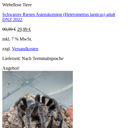
Wirbellose Tiere
Schwarzer Riesen Asienskorpion (Heterometrus laoticus) adult
DNZ 2022
Ursprünglicher
Aktueller
99,99
€
29,99
€
Preis
Preis
inkl. 7 % MwSt.
war:
ist:
99,99 €
29,99 €.
zzgl.
Versandkosten
Lieferzeit:
Nach Terminabsprache
Angebot!