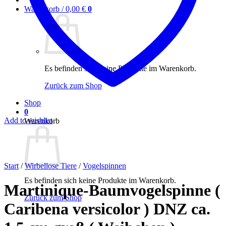
Warenkorb /
0,00
€
0
Es befinden sich keine Produkte im Warenkorb.
Zurück zum Shop
Shop
0
Add to wishlist
Warenkorb
Start
/
Wirbellose Tiere
/
Vogelspinnen
Es befinden sich keine Produkte im Warenkorb.
Martinique-Baumvogelspinne (
Zurück zum Shop
Caribena versicolor ) DNZ ca.