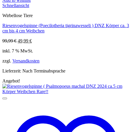
Add to wishlist
Schnellansicht
Wirbellose Tiere
Riesenvogelspinne (Poecilotheria tigrinawesseli ) DNZ Körper ca. 3
cm bis 4 cm Weibchen
Ursprünglicher
Aktueller
99,99
€
49,99
€
Preis
Preis
inkl. 7 % MwSt.
war:
ist:
99,99 €
49,99 €.
zzgl.
Versandkosten
Lieferzeit:
Nach Terminabsprache
Angebot!