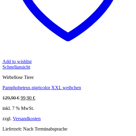
Add to wishlist
Schnellansicht
Wirbellose Tiere
Pamphobeteus nigricolor XXL weibchen
Ursprünglicher
Aktueller
129,90
€
99,90
€
Preis
Preis
inkl. 7 % MwSt.
war:
ist:
129,90 €
99,90 €.
zzgl.
Versandkosten
Lieferzeit:
Nach Terminabsprache