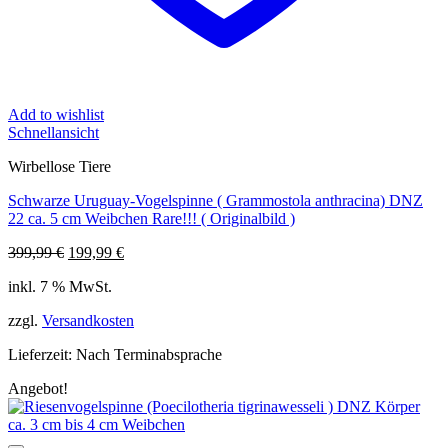
Add to wishlist
Schnellansicht
Wirbellose Tiere
Schwarze Uruguay-Vogelspinne ( Grammostola anthracina) DNZ
22 ca. 5 cm Weibchen Rare!!! ( Originalbild )
Ursprünglicher
Aktueller
399,99
€
199,99
€
Preis
Preis
inkl. 7 % MwSt.
war:
ist:
399,99 €
199,99 €.
zzgl.
Versandkosten
Lieferzeit:
Nach Terminabsprache
Angebot!