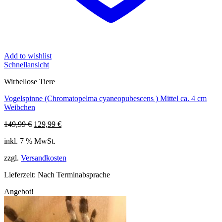
Add to wishlist
Schnellansicht
Wirbellose Tiere
Vogelspinne (Chromatopelma cyaneopubescens ) Mittel ca. 4 cm
Weibchen
Ursprünglicher
Aktueller
149,99
€
129,99
€
Preis
Preis
inkl. 7 % MwSt.
war:
ist:
149,99 €
129,99 €.
zzgl.
Versandkosten
Lieferzeit:
Nach Terminabsprache
Angebot!