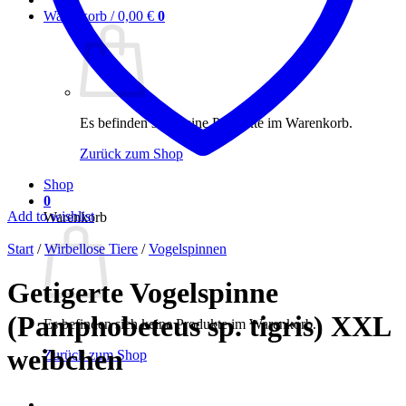
Warenkorb /
0,00
€
0
Es befinden sich keine Produkte im Warenkorb.
Zurück zum Shop
Shop
0
Add to wishlist
Warenkorb
Start
/
Wirbellose Tiere
/
Vogelspinnen
Getigerte Vogelspinne
(Pamphobeteus sp. tigris) XXL
Es befinden sich keine Produkte im Warenkorb.
weibchen
Zurück zum Shop