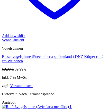
Add to wishlist
Schnellansicht
Vogelspinnen
Riesenvogelspinne (Poecilotheria sp. lowland ) DNZ Körper ca. 4
cm Weibchen
Ursprünglicher
Aktueller
69,99
€
59,99
€
Preis
Preis
inkl. 7 % MwSt.
war:
ist:
69,99 €
59,99 €.
zzgl.
Versandkosten
Lieferzeit:
Nach Terminabsprache
Angebot!