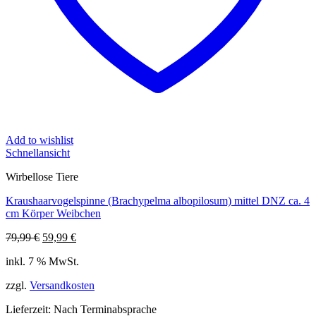
Add to wishlist
Schnellansicht
Wirbellose Tiere
Kraushaarvogelspinne (Brachypelma albopilosum) mittel DNZ ca. 4
cm Körper Weibchen
Ursprünglicher
Aktueller
79,99
€
59,99
€
Preis
Preis
inkl. 7 % MwSt.
war:
ist:
79,99 €
59,99 €.
zzgl.
Versandkosten
Lieferzeit:
Nach Terminabsprache