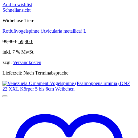
Add to wishlist
Schnellansicht
Wirbellose Tiere
Rotfußvogelspinne (Avicularia metallica) L
Ursprünglicher
Aktueller
99,90
€
59,90
€
Preis
Preis
inkl. 7 % MwSt.
war:
ist:
99,90 €
59,90 €.
zzgl.
Versandkosten
Lieferzeit:
Nach Terminabsprache