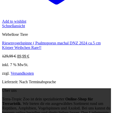
Add to wishlist
Schnellansicht
Wirbellose Tiere
Riesenvogelspinne ( Psalmopoeus machal DNZ 2024 ca.5 cm
Körper Weibchen Rare!!
Ursprünglicher
Aktueller
129,99
€
89,99
€
Preis
Preis
inkl. 7 % MwSt.
war:
ist:
129,99 €
89,99 €.
zzgl.
Versandkosten
Lieferzeit:
Nach Terminabsprache
Über uns
Terra-Tropic Zoo ist dein spezialisierter
Online-Shop für
Terraristik
. Wir bieten dir ein ausgewähltes Sortiment rund um
Reptilien, Amphibien, Vogelspinnen und Axolotl. Bei uns kannst du
bequem online bestellen und direkt liefern lassen. Den Liefertermin