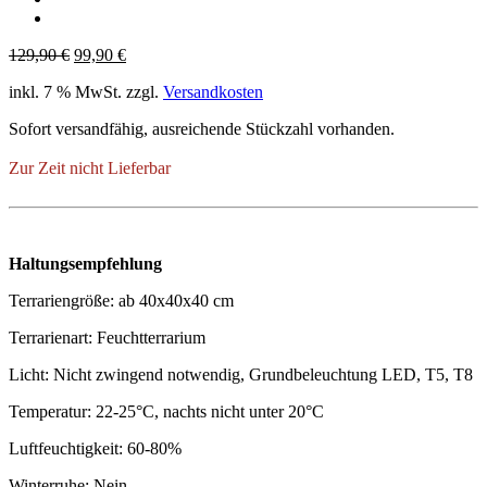
Ursprünglicher
Aktueller
129,90
€
99,90
€
Preis
Preis
inkl. 7 % MwSt.
zzgl.
Versandkosten
war:
ist:
129,90 €
99,90 €.
Sofort versandfähig, ausreichende Stückzahl vorhanden.
Zur Zeit nicht Lieferbar
Haltungsempfehlung
Terrariengröße: ab 40x40x40 cm
Terrarienart: Feuchtterrarium
Licht: Nicht zwingend notwendig, Grundbeleuchtung LED, T5, T8
Temperatur: 22-25°C, nachts nicht unter 20°C
Luftfeuchtigkeit: 60-80%
Winterruhe: Nein