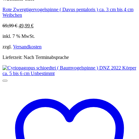
Rote Zwergtigervogelspinne ( Davus pentaloris ) ca. 3 cm bis 4 cm
Weibchen
Ursprünglicher
Aktueller
69,99
€
49,99
€
Preis
Preis
inkl. 7 % MwSt.
war:
ist:
69,99 €
49,99 €.
zzgl.
Versandkosten
Lieferzeit:
Nach Terminabsprache