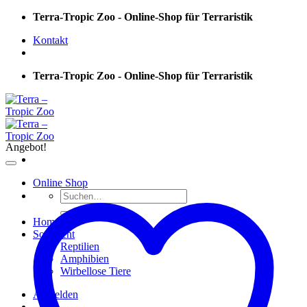
Skip
Terra-Tropic Zoo - Online-Shop für Terraristik
to
Kontakt
content
Terra-Tropic Zoo - Online-Shop für Terraristik
Angebot!
Online Shop
Suchen
nach:
Home
Sortiment
Reptilien
Amphibien
Wirbellose Tiere
Anmelden