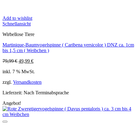
Add to wishlist
Schnellansicht
Wirbellose Tiere
Martinique-Baumvogelspinne ( Caribena versicolor ) DNZ ca. 1cm
bis 1,5 cm ( Weibchen )
Ursprünglicher
Aktueller
79,99
€
49,99
€
Preis
Preis
inkl. 7 % MwSt.
war:
ist:
79,99 €
49,99 €.
zzgl.
Versandkosten
Lieferzeit:
Nach Terminabsprache
Angebot!