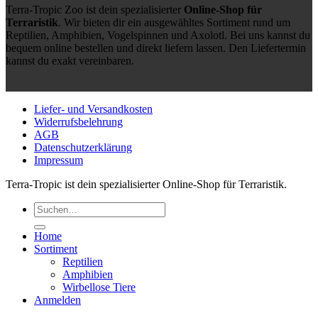
Terra-Tropic Zoo ist dein spezialisierter
Online-Shop für
Terraristik
. Wir bieten dir ein ausgewähltes Sortiment rund um
Reptilien, Amphibien, Vogelspinnen und Axolotl. Bei uns kannst du
bequem online bestellen und direkt liefern lassen. Den Liefertermin
kannst du exakt vereinbaren.
Liefer- und Versandkosten
Widerrufsbelehrung
AGB
Datenschutzerklärung
Impressum
Terra-Tropic ist dein spezialisierter Online-Shop für Terraristik.
Suchen
nach:
Home
Sortiment
Reptilien
Amphibien
Wirbellose Tiere
Anmelden