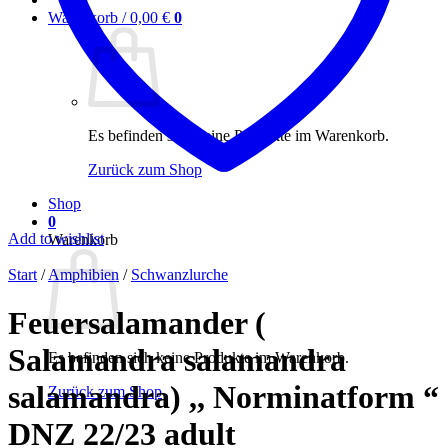
Warenkorb /
0,00
€
0
Es befinden sich keine Produkte im Warenkorb.
Zurück zum Shop
Shop
0
Add to wishlist
Warenkorb
Start
/
Amphibien
/
Schwanzlurche
Feuersalamander (
Salamandra salamandra
Es befinden sich keine Produkte im Warenkorb.
salamandra) ,, Norminatform “
Zurück zum Shop
DNZ 22/23 adult