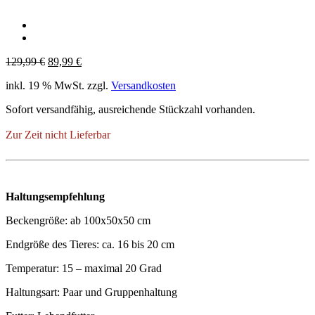
Ursprünglicher
Aktueller
129,99
€
89,99
€
Preis
Preis
inkl. 19 % MwSt.
zzgl.
Versandkosten
war:
ist:
129,99 €
89,99 €.
Sofort versandfähig, ausreichende Stückzahl vorhanden.
Zur Zeit nicht Lieferbar
Haltungsempfehlung
Beckengröße: ab 100x50x50 cm
Endgröße des Tieres: ca. 16 bis 20 cm
Temperatur: 15 – maximal 20 Grad
Haltungsart: Paar und Gruppenhaltung