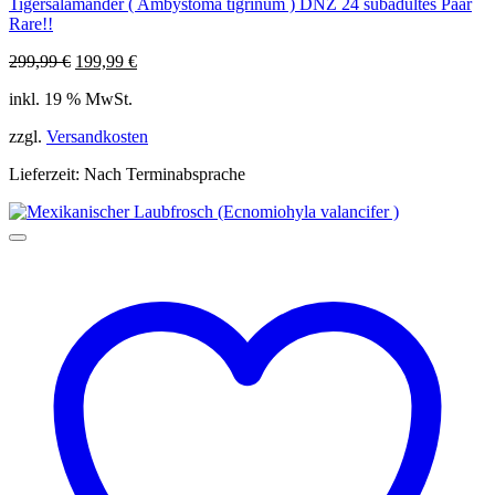
Tigersalamander ( Ambystoma tigrinum ) DNZ 24 subadultes Paar
Rare!!
Ursprünglicher
Aktueller
299,99
€
199,99
€
Preis
Preis
inkl. 19 % MwSt.
war:
ist:
299,99 €
199,99 €.
zzgl.
Versandkosten
Lieferzeit:
Nach Terminabsprache