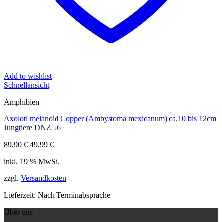
Add to wishlist
Schnellansicht
Amphibien
Axolotl melanoid Copper (Ambystoma mexicanum) ca.10 bis 12cm
Jungtiere DNZ 26
Ursprünglicher
Aktueller
89,90
€
49,99
€
Preis
Preis
inkl. 19 % MwSt.
war:
ist:
89,90 €
49,99 €.
zzgl.
Versandkosten
Lieferzeit:
Nach Terminabsprache
Über uns