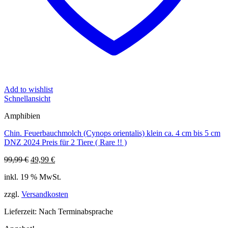
Add to wishlist
Schnellansicht
Amphibien
Chin. Feuerbauchmolch (Cynops orientalis) klein ca. 4 cm bis 5 cm
DNZ 2024 Preis für 2 Tiere ( Rare !! )
Ursprünglicher
Aktueller
99,99
€
49,99
€
Preis
Preis
inkl. 19 % MwSt.
war:
ist:
99,99 €
49,99 €.
zzgl.
Versandkosten
Lieferzeit:
Nach Terminabsprache