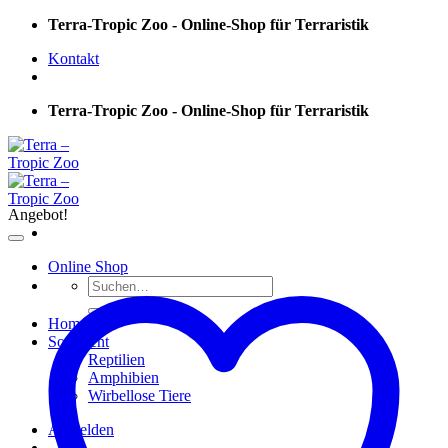
Skip
Terra-Tropic Zoo - Online-Shop für Terraristik
to
Kontakt
content
Terra-Tropic Zoo - Online-Shop für Terraristik
Angebot!
Online Shop
Suchen
nach:
Home
Sortiment
Reptilien
Amphibien
Wirbellose Tiere
Anmelden