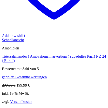
Add to wishlist
Schnellansicht
Amphibien
Tigersalamander ( Ambystoma marvortium ) subadultes Paar! NZ 24
( Rare !)
Bewertet mit
5.00
von 5
geprüfte Gesamtbewertungen
Ursprünglicher
Aktueller
299,99
€
199,99
€
Preis
Preis
inkl. 19 % MwSt.
war:
ist:
299,99 €
199,99 €.
zzgl.
Versandkosten