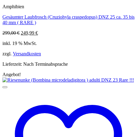
Amphibien
Gesäumter Laubfrosch (Cruziohyla craspedopus) DNZ 25 ca. 35 bis
40 mm ( RARE )
Ursprünglicher
Aktueller
299,00
€
249,99
€
Preis
Preis
inkl. 19 % MwSt.
war:
ist:
299,00 €
249,99 €.
zzgl.
Versandkosten
Lieferzeit:
Nach Terminabsprache
Angebot!