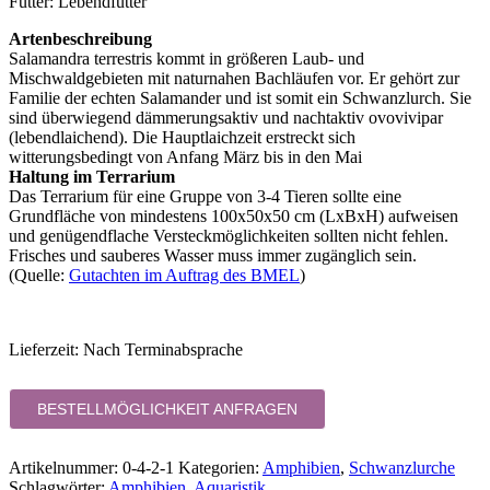
Futter: Lebendfutter
Artenbeschreibung
Salamandra terrestris kommt in größeren Laub- und
Mischwaldgebieten mit naturnahen Bachläufen vor. Er gehört zur
Familie der echten Salamander und ist somit ein Schwanzlurch. Sie
sind überwiegend dämmerungsaktiv und nachtaktiv ovovivipar
(lebendlaichend). Die Hauptlaichzeit erstreckt sich
witterungsbedingt von Anfang März bis in den Mai
Haltung im Terrarium
Das Terrarium für eine Gruppe von 3-4 Tieren sollte eine
Grundfläche von mindestens 100x50x50 cm (LxBxH) aufweisen
und genügendflache Versteckmöglichkeiten sollten nicht fehlen.
Frisches und sauberes Wasser muss immer zugänglich sein.
(Quelle:
Gutachten im Auftrag des BMEL
)
Lieferzeit:
Nach Terminabsprache
BESTELLMÖGLICHKEIT ANFRAGEN
Artikelnummer:
0-4-2-1
Kategorien:
Amphibien
,
Schwanzlurche
Schlagwörter:
Amphibien
,
Aquaristik