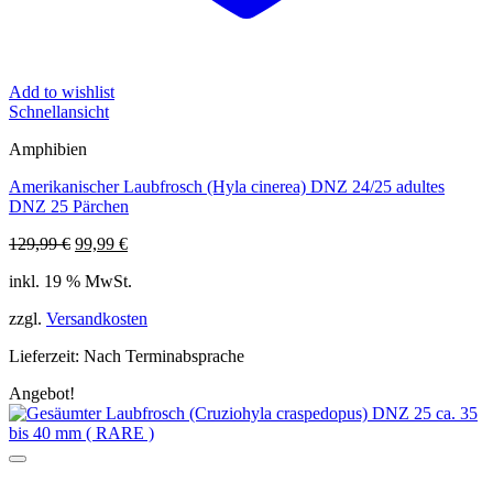
Add to wishlist
Schnellansicht
Amphibien
Amerikanischer Laubfrosch (Hyla cinerea) DNZ 24/25 adultes
DNZ 25 Pärchen
Ursprünglicher
Aktueller
129,99
€
99,99
€
Preis
Preis
inkl. 19 % MwSt.
war:
ist:
129,99 €
99,99 €.
zzgl.
Versandkosten
Lieferzeit:
Nach Terminabsprache
Angebot!