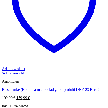
Add to wishlist
Schnellansicht
Amphibien
Riesenunke (Bombina microdeladigitora ) adulti DNZ 23 Rare !!!
Ursprünglicher
Aktueller
199,90
€
159,99
€
Preis
Preis
inkl. 19 % MwSt.
war:
ist: