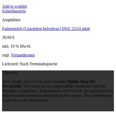
Add to wishlist
Schnellansicht
Amphibien
Fadenmolch (Lissotriton helveticus) DNZ 23/24 adult
39,99
€
inkl. 19 % MwSt.
zzgl.
Versandkosten
Lieferzeit:
Nach Terminabsprache
Über uns
Terra-Tropic Zoo ist dein spezialisierter
Online-Shop für
Terraristik
. Wir bieten dir ein ausgewähltes Sortiment rund um
Reptilien, Amphibien, Vogelspinnen und Axolotl. Bei uns kannst du
bequem online bestellen und direkt liefern lassen. Den Liefertermin
kannst du exakt vereinbaren.