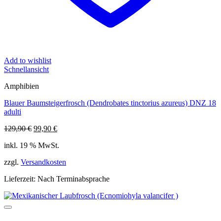
Add to wishlist
Schnellansicht
Amphibien
Blauer Baumsteigerfrosch (Dendrobates tinctorius azureus) DNZ 18
adulti
Ursprünglicher
Aktueller
129,90
€
99,90
€
Preis
Preis
inkl. 19 % MwSt.
war:
ist:
129,90 €
99,90 €.
zzgl.
Versandkosten
Lieferzeit:
Nach Terminabsprache