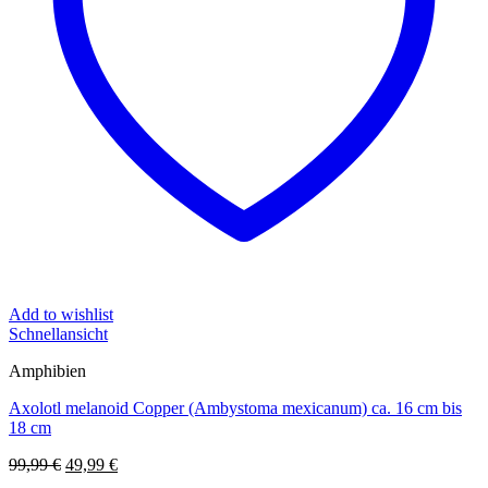
Add to wishlist
Schnellansicht
Amphibien
Axolotl melanoid Copper (Ambystoma mexicanum) ca. 16 cm bis
18 cm
Ursprünglicher
Aktueller
99,99
€
49,99
€
Preis
Preis