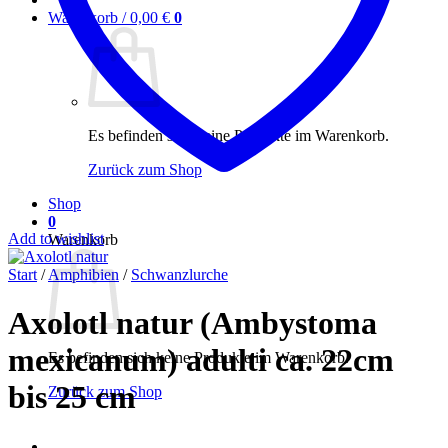
Warenkorb /
0,00
€
0
Es befinden sich keine Produkte im Warenkorb.
Zurück zum Shop
Shop
0
Add to wishlist
Warenkorb
Start
/
Amphibien
/
Schwanzlurche
Axolotl natur (Ambystoma
mexicanum) adulti ca. 22cm
Es befinden sich keine Produkte im Warenkorb.
bis 25 cm
Zurück zum Shop