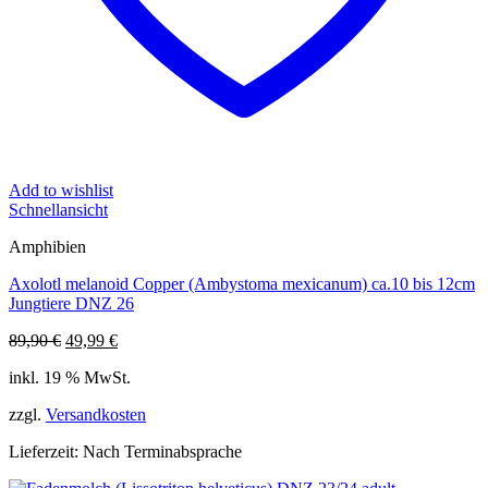
Add to wishlist
Schnellansicht
Amphibien
Axolotl melanoid Copper (Ambystoma mexicanum) ca.10 bis 12cm
Jungtiere DNZ 26
Ursprünglicher
Aktueller
89,90
€
49,99
€
Preis
Preis
inkl. 19 % MwSt.
war:
ist:
89,90 €
49,99 €.
zzgl.
Versandkosten
Lieferzeit:
Nach Terminabsprache