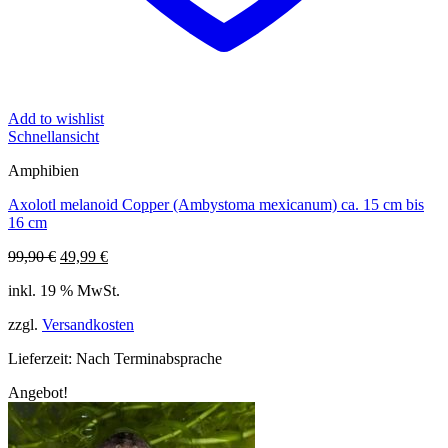
Add to wishlist
Schnellansicht
Amphibien
Axolotl melanoid Copper (Ambystoma mexicanum) ca. 15 cm bis
16 cm
Ursprünglicher
Aktueller
99,90
€
49,99
€
Preis
Preis
inkl. 19 % MwSt.
war:
ist:
99,90 €
49,99 €.
zzgl.
Versandkosten
Lieferzeit:
Nach Terminabsprache
Angebot!