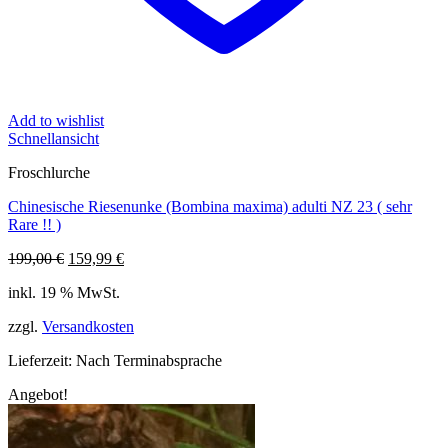
Add to wishlist
Schnellansicht
Froschlurche
Chinesische Riesenunke (Bombina maxima) adulti NZ 23 ( sehr
Rare !! )
Ursprünglicher
Aktueller
199,00
€
159,99
€
Preis
Preis
inkl. 19 % MwSt.
war:
ist:
199,00 €
159,99 €.
zzgl.
Versandkosten
Lieferzeit:
Nach Terminabsprache
Angebot!