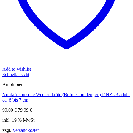
Add to wishlist
Schnellansicht
Amphibien
Nordafrikanische Wechselkröte (Bufotes boulengeri) DNZ 23 adulti
ca. 6 bis 7 cm
Ursprünglicher
Aktueller
99,00
€
79,99
€
Preis
Preis
inkl. 19 % MwSt.
war:
ist:
99,00 €
79,99 €.
zzgl.
Versandkosten