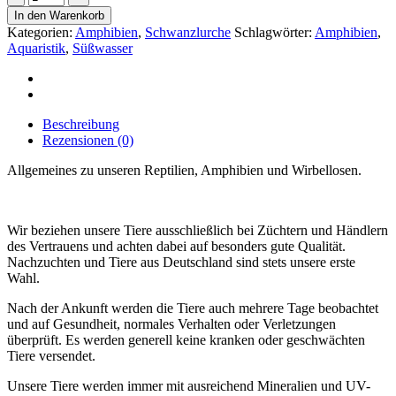
natur
In den Warenkorb
(Ambystoma
Kategorien:
Amphibien
,
Schwanzlurche
Schlagwörter:
Amphibien
,
mexicanum)
Aquaristik
,
Süßwasser
adulti
ca.
22cm
bis
25
Beschreibung
cm
Rezensionen (0)
Menge
Allgemeines zu unseren Reptilien, Amphibien und Wirbellosen.
Wir beziehen unsere Tiere ausschließlich bei Züchtern und Händlern
des Vertrauens und achten dabei auf besonders gute Qualität.
Nachzuchten und Tiere aus Deutschland sind stets unsere erste
Wahl.
Nach der Ankunft werden die Tiere auch mehrere Tage beobachtet
und auf Gesundheit, normales Verhalten oder Verletzungen
überprüft. Es werden generell keine kranken oder geschwächten
Tiere versendet.
Unsere Tiere werden immer mit ausreichend Mineralien und UV-