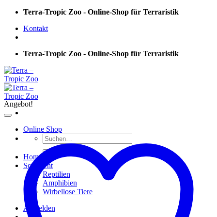
Skip
Terra-Tropic Zoo - Online-Shop für Terraristik
to
Kontakt
content
Terra-Tropic Zoo - Online-Shop für Terraristik
Angebot!
Online Shop
Suchen
nach:
Home
Sortiment
Reptilien
Amphibien
Wirbellose Tiere
Anmelden