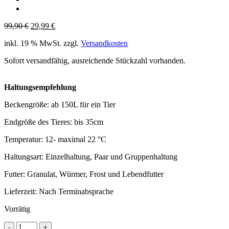
Ursprünglicher
Aktueller
99,90
€
29,99
€
Preis
Preis
inkl. 19 % MwSt.
zzgl.
Versandkosten
war:
ist:
99,90 €
29,99 €.
Sofort versandfähig, ausreichende Stückzahl vorhanden.
Haltungsempfehlung
Beckengröße: ab 150L für ein Tier
Endgröße des Tieres: bis 35cm
Temperatur: 12- maximal 22 °C
Haltungsart: Einzelhaltung, Paar und Gruppenhaltung
Futter: Granulat, Würmer, Frost und Lebendfutter
Lieferzeit:
Nach Terminabsprache
Vorrätig
Axolotl