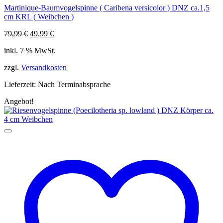
Martinique-Baumvogelspinne ( Caribena versicolor ) DNZ ca.1,5
cm KRL ( Weibchen )
Ursprünglicher
Aktueller
79,99
€
49,99
€
Preis
Preis
inkl. 7 % MwSt.
war:
ist:
79,99 €
49,99 €.
zzgl.
Versandkosten
Lieferzeit:
Nach Terminabsprache
Angebot!