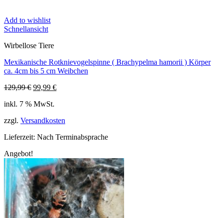
Add to wishlist
Schnellansicht
Wirbellose Tiere
Mexikanische Rotknievogelspinne ( Brachypelma hamorii ) Körper
ca. 4cm bis 5 cm Weibchen
Ursprünglicher
Aktueller
129,99
€
99,99
€
Preis
Preis
inkl. 7 % MwSt.
war:
ist:
129,99 €
99,99 €.
zzgl.
Versandkosten
Lieferzeit:
Nach Terminabsprache
Angebot!