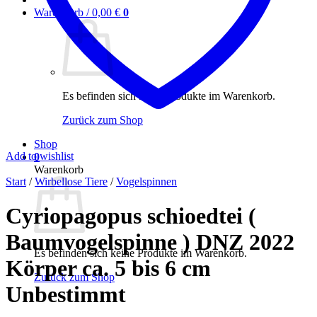
Warenkorb /
0,00
€
0
Es befinden sich keine Produkte im Warenkorb.
Zurück zum Shop
Shop
Add to wishlist
0
Warenkorb
Start
/
Wirbellose Tiere
/
Vogelspinnen
Cyriopagopus schioedtei (
Baumvogelspinne ) DNZ 2022
Es befinden sich keine Produkte im Warenkorb.
Körper ca. 5 bis 6 cm
Zurück zum Shop
Unbestimmt