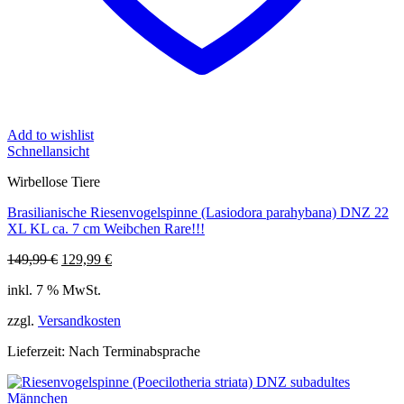
Add to wishlist
Schnellansicht
Wirbellose Tiere
Brasilianische Riesenvogelspinne (Lasiodora parahybana) DNZ 22
XL KL ca. 7 cm Weibchen Rare!!!
Ursprünglicher
Aktueller
149,99
€
129,99
€
Preis
Preis
inkl. 7 % MwSt.
war:
ist:
149,99 €
129,99 €.
zzgl.
Versandkosten
Lieferzeit:
Nach Terminabsprache