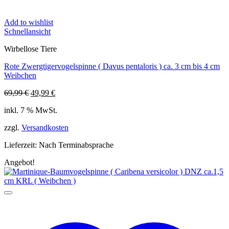
Add to wishlist
Schnellansicht
Wirbellose Tiere
Rote Zwergtigervogelspinne ( Davus pentaloris ) ca. 3 cm bis 4 cm
Weibchen
Ursprünglicher
Aktueller
69,99
€
49,99
€
Preis
Preis
inkl. 7 % MwSt.
war:
ist:
69,99 €
49,99 €.
zzgl.
Versandkosten
Lieferzeit:
Nach Terminabsprache
Angebot!