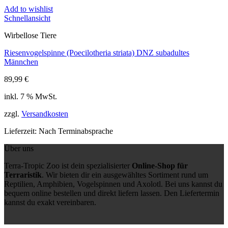
Add to wishlist
Schnellansicht
Wirbellose Tiere
Riesenvogelspinne (Poecilotheria striata) DNZ subadultes
Männchen
89,99
€
inkl. 7 % MwSt.
zzgl.
Versandkosten
Lieferzeit:
Nach Terminabsprache
Über uns
Terra-Tropic Zoo ist dein spezialisierter
Online-Shop für
Terraristik
. Wir bieten dir ein ausgewähltes Sortiment rund um
Reptilien, Amphibien, Vogelspinnen und Axolotl. Bei uns kannst du
bequem online bestellen und direkt liefern lassen. Den Liefertermin
kannst du exakt vereinbaren.