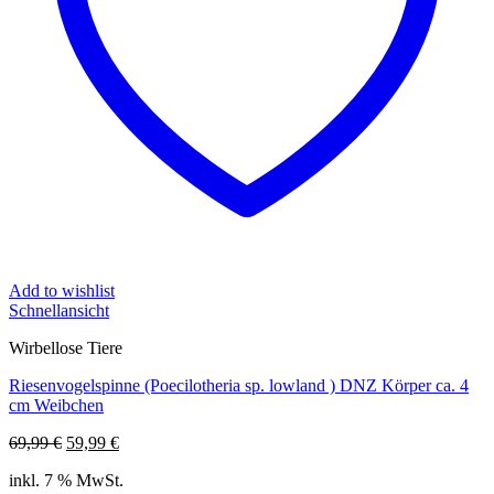
Add to wishlist
Schnellansicht
Wirbellose Tiere
Riesenvogelspinne (Poecilotheria sp. lowland ) DNZ Körper ca. 4
cm Weibchen
Ursprünglicher
Aktueller
69,99
€
59,99
€
Preis
Preis
inkl. 7 % MwSt.
war:
ist: