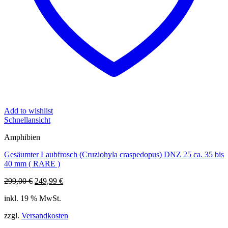
Add to wishlist
Schnellansicht
Amphibien
Gesäumter Laubfrosch (Cruziohyla craspedopus) DNZ 25 ca. 35 bis
40 mm ( RARE )
Ursprünglicher
Aktueller
299,00
€
249,99
€
Preis
Preis
inkl. 19 % MwSt.
war:
ist:
299,00 €
249,99 €.
zzgl.
Versandkosten