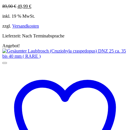
Ursprünglicher
Aktueller
89,90
€
49,99
€
Preis
Preis
inkl. 19 % MwSt.
war:
ist:
89,90 €
49,99 €.
zzgl.
Versandkosten
Lieferzeit:
Nach Terminabsprache
Angebot!