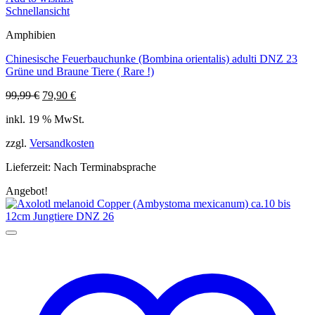
Schnellansicht
Amphibien
Chinesische Feuerbauchunke (Bombina orientalis) adulti DNZ 23
Grüne und Braune Tiere ( Rare !)
Ursprünglicher
Aktueller
99,99
€
79,90
€
Preis
Preis
inkl. 19 % MwSt.
war:
ist:
99,99 €
79,90 €.
zzgl.
Versandkosten
Lieferzeit:
Nach Terminabsprache
Angebot!