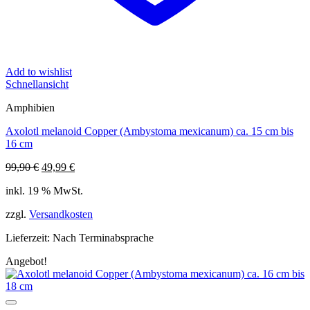
Add to wishlist
Schnellansicht
Amphibien
Axolotl melanoid Copper (Ambystoma mexicanum) ca. 15 cm bis
16 cm
Ursprünglicher
Aktueller
99,90
€
49,99
€
Preis
Preis
inkl. 19 % MwSt.
war:
ist:
99,90 €
49,99 €.
zzgl.
Versandkosten
Lieferzeit:
Nach Terminabsprache
Angebot!