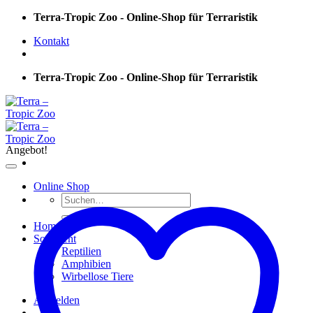
Skip
Terra-Tropic Zoo - Online-Shop für Terraristik
to
Kontakt
content
Terra-Tropic Zoo - Online-Shop für Terraristik
Angebot!
Online Shop
Suchen
nach:
Home
Sortiment
Reptilien
Amphibien
Wirbellose Tiere
Anmelden