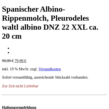
Spanischer Albino-
Rippenmolch, Pleurodeles
waltl albino DNZ 22 XXL ca.
20 cm
Ursprünglicher
Aktueller
99,99
€
79,99
€
Preis
Preis
inkl. 19 % MwSt.
zzgl.
Versandkosten
war:
ist:
99,99 €
79,99 €.
Sofort versandfähig, ausreichende Stückzahl vorhanden.
Zur Zeit nicht Lieferbar
Haltungsempfehlung