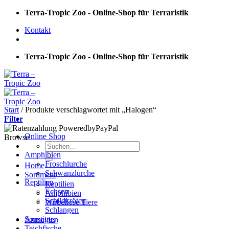
Skip
Terra-Tropic Zoo - Online-Shop für Terraristik
to
Kontakt
content
Terra-Tropic Zoo - Online-Shop für Terraristik
Start
/
Produkte verschlagwortet mit „Halogen“
Filter
Online Shop
Browse
Suchen
nach:
Amphibien
Froschlurche
Home
Schwanzlurche
Sortiment
Reptilien
Reptilien
Echsen
Amphibien
Schildkröten
Wirbellose Tiere
Schlangen
Sonstiges
Anmelden
Teichfische