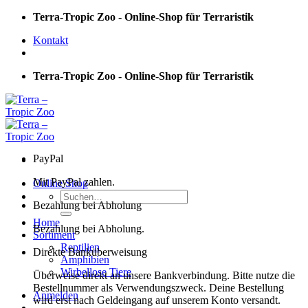
Skip
Terra-Tropic Zoo - Online-Shop für Terraristik
to
Kontakt
content
Terra-Tropic Zoo - Online-Shop für Terraristik
PayPal
Mit PayPal zahlen.
Online Shop
Suchen
Bezahlung bei Abholung
nach:
Home
Bezahlung bei Abholung.
Sortiment
Reptilien
Direkte Banküberweisung
Amphibien
Wirbellose Tiere
Überweise direkt an unsere Bankverbindung. Bitte nutze die
Bestellnummer als Verwendungszweck. Deine Bestellung
Anmelden
wird erst nach Geldeingang auf unserem Konto versandt.