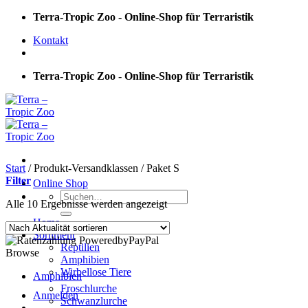
Skip
Terra-Tropic Zoo - Online-Shop für Terraristik
to
Kontakt
content
Terra-Tropic Zoo - Online-Shop für Terraristik
Start
/
Produkt-Versandklassen
/
Paket S
Filter
Online Shop
Suchen
Nach
Alle 10 Ergebnisse werden angezeigt
nach:
Aktualität
Home
sortiert
Sortiment
Reptilien
Browse
Amphibien
Wirbellose Tiere
Amphibien
Froschlurche
Anmelden
Schwanzlurche