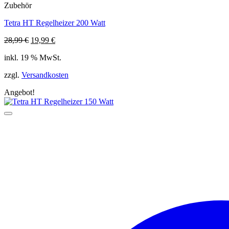
Zubehör
Tetra HT Regelheizer 200 Watt
Ursprünglicher
Aktueller
28,99
€
19,99
€
Preis
Preis
inkl. 19 % MwSt.
war:
ist:
28,99 €
19,99 €.
zzgl.
Versandkosten
Angebot!