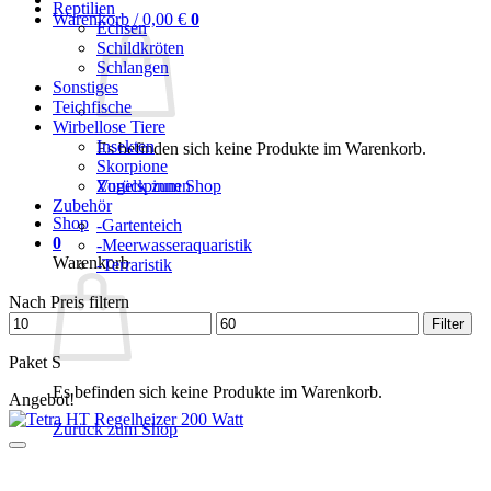
Reptilien
Warenkorb /
0,00
€
0
Echsen
Schildkröten
Schlangen
Sonstiges
Teichfische
Wirbellose Tiere
Insekten
Es befinden sich keine Produkte im Warenkorb.
Skorpione
Zurück zum Shop
Vogelspinnen
Zubehör
Shop
-Gartenteich
0
-Meerwasseraquaristik
Warenkorb
-Terraristik
Nach Preis filtern
Min.
Max.
Filter
Preis
Preis
Paket S
Es befinden sich keine Produkte im Warenkorb.
Angebot!
Zurück zum Shop